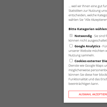
... weil wir Ihnen eine gut
Statistiken zur Nutzung un
entscheiden, welche Kategor
wählen Sie "Alle Akzeptiere
Bitte Kategorien wählen
Notwendig
- Sie sind 
können nicht ausgeschaltet
Google Analytics
- Fü
unserer Website möchten wi
Nutzung sammeln.
Cookies externer Di
Dienste wie Google Maps un
möglicherweise personenbe
können Sie diese hier blocki
Funktionalität und das Ers
beeinträchtigen kann.
AUSWAHL AKZEPTIER