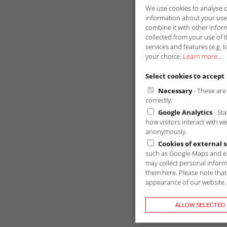
We use cookies to analyse ou
information about your use 
combine it with other infor
collected from your use of t
services and features (e.g. l
your choice.
Learn more...
Select cookies to accept
Necessary
- These are 
correctly.
Google Analytics
- St
how visitors interact with w
anonymously.
Cookies of external s
such as Google Maps and ex
may collect personal inform
them here. Please note that 
appearance of our website.
ALLOW SELECTED