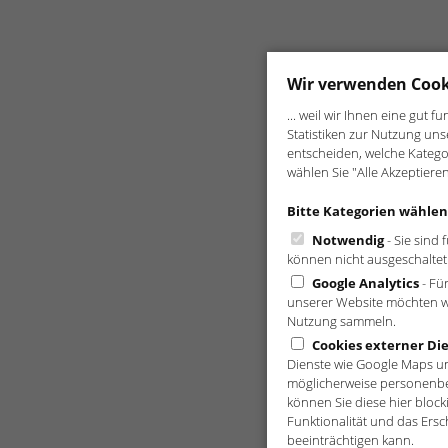
Wir verwenden Cook
... weil wir Ihnen eine gut
Statistiken zur Nutzung un
entscheiden, welche Kategor
wählen Sie "Alle Akzeptiere
Bitte Kategorien wählen
Notwendig
- Sie sind 
können nicht ausgeschaltet
Google Analytics
- Fü
unserer Website möchten wi
Nutzung sammeln.
Cookies externer Di
Dienste wie Google Maps un
möglicherweise personenbe
können Sie diese hier blocki
Funktionalität und das Ers
beeinträchtigen kann.