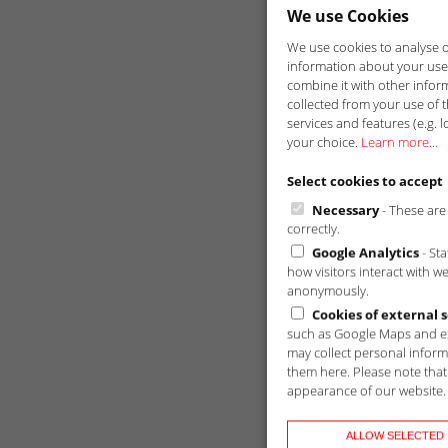
We use Cookies
We use cookies to analyse ou
information about your use 
combine it with other infor
collected from your use of t
services and features (e.g. l
your choice.
Learn more...
Select cookies to accept
Necessary
- These are 
correctly.
Google Analytics
- St
how visitors interact with w
anonymously.
Cookies of external s
such as Google Maps and ex
may collect personal inform
them here. Please note that 
appearance of our website.
ALLOW SELECTED