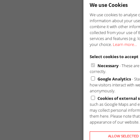
We use Cookies
We use cookies to analyse ou
information about your use 
combine it with other infor
collected from your use of t
services and features (e.g. l
your choice.
Learn more...
Select cookies to accept
Necessary
- These are 
correctly.
Google Analytics
- St
how visitors interact with w
anonymously.
Cookies of external s
such as Google Maps and ex
may collect personal inform
them here. Please note that 
appearance of our website.
ALLOW SELECTED