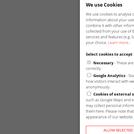
We use Cookies
We use cookies to analyse ou
information about your use 
combine it with other infor
collected from your use of t
services and features (e.g. l
your choice.
Learn more...
Select cookies to accept
Necessary
- These are 
correctly.
Google Analytics
- St
how visitors interact with w
anonymously.
Cookies of external s
such as Google Maps and ex
may collect personal inform
them here. Please note that 
appearance of our website.
ALLOW SELECTED